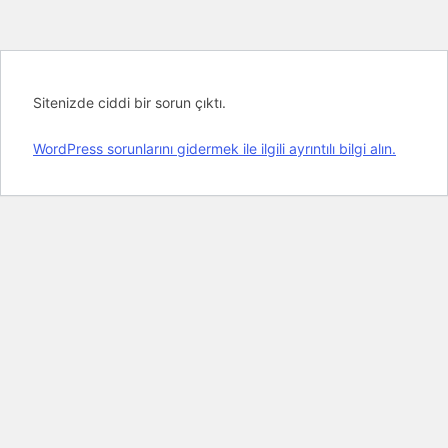
Sitenizde ciddi bir sorun çıktı.
WordPress sorunlarını gidermek ile ilgili ayrıntılı bilgi alın.